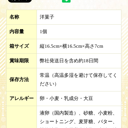
名称
洋菓子
内容量
1個
箱サイズ
縦16.5cm×横16.5cm×高さ7cm
賞味期限
弊社発送日を含め約18日間
常温（高温多湿を避けて保存してく
保存方法
ださい）
アレルギー
卵・小麦・乳成分・大豆
液卵（国内製造）、砂糖、小麦粉、
ショートニング、麦芽糖、バター、
お買い物を続ける
カートへ進む