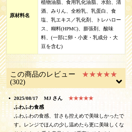
植物油脂、食用乳化油脂、水飴、清
酒、みりん、全粉乳、乳蛋白、食
原材料名
塩、乳エキス／乳化剤、トレハロー
ス、糊料(HPMC)、膨張剤、酸味
料、(一部に卵・小麦・乳成分・大
豆を含む)
この商品のレビュー
★★★★★
(302)
2025/08/17
MJ さん
★★★★★
ふわふわ食感
ふわふわの食感、甘さも控えめで美味しかったで
す。レンジでほんの少し温めたら更に美味しくな